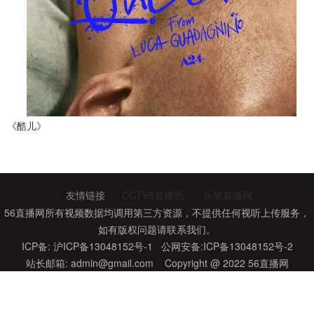
《
酷儿
》
新浪娱乐讯 北京时间10月29日消息，据外国媒体报道，卢卡·瓜
达尼诺执导，丹尼尔·克雷格、德鲁·斯塔基主演的同性/爱情/剧情新片
《
酷儿
》发布新海报，特写和情欲。
友情链接
CCTV5直播吧
乐视直播网
该片11.27北美小范围上映。贾斯汀·库里茨克斯（《挑战者》）
56直播网所有视频数据均调用第三方资源，不提供任何视听上传服务，
如有版权问题请联系我们。
编剧，故事改编自《赤裸的午餐》作者、小说家威廉·S·巴勒斯的同名
ICP备: 沪ICP备13048152号-1 公网安备:ICP备13048152号-2
半自传性质小说：1950年代的墨西哥城，40多岁的美国侨民William
站长邮箱:
admin@gmail.com
Copyright @ 2022 56直播网
Lee身处一个小小的美国人社群，但过着独居生活。而年轻的学生
Eugene Allerton的到来，让Lee重新开始追求与别人建立有意义的关
系。