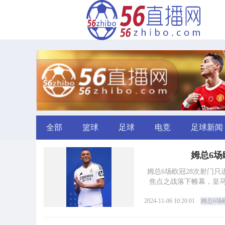
全部
篮球
足球
电竞
足球新闻
姆总6场
姆总6场欧冠28次射门只进1球 对米兰8脚射门
焦点之战落下帷幕，皇马
2024-11-06 10:20:01
姆总6场