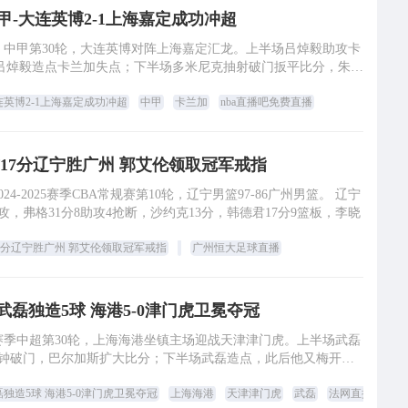
甲-大连英博2-1上海嘉定成功冲超
30，中甲第30轮，大连英博对阵上海嘉定汇龙。上半场吕焯毅助攻卡
吕焯毅造点卡兰加失点；下半场多米尼克抽射破门扳平比分，朱鹏
宇门前头球绝杀，最终大连英
连英博2-1上海嘉定成功冲超
中甲
卡兰加
nba直播吧免费直播
17分辽宁胜广州 郭艾伦领取冠军戒指
24-2025赛季CBA常规赛第10轮，辽宁男篮97-86广州男篮。 辽宁
攻，弗格31分8助攻4抢断，沙约克13分，韩德君17分9篮板，李晓
7分辽宁胜广州 郭艾伦领取冠军戒指
广州恒大足球直播
武磊独造5球 海港5-0津门虎卫冕夺冠
24赛季中超第30轮，上海海港坐镇主场迎战天津津门虎。上半场武磊
分钟破门，巴尔加斯扩大比分；下半场武磊造点，此后他又梅开二
度，奥斯卡传射建功。最终上海
磊独造5球 海港5-0津门虎卫冕夺冠
上海海港
天津津门虎
武磊
法网直播2021