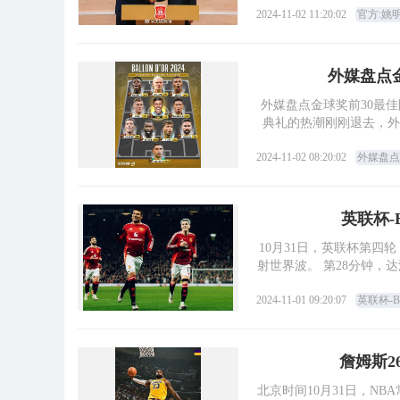
2024-11-02 11:20:02
官方:姚
外媒盘点
外媒盘点金球奖前30最佳阵容 维哈姆前锋马丁
典礼的热潮刚刚退去，外
2024-11-02 08:20:02
外媒盘点
英联杯-
10月31日，英联杯第四
射世界波。 第28分钟，达洛特右侧助攻加纳乔破门。 第33分钟，哈努斯扳回一球。 第36分
2024-11-01 09:20:07
英联杯-
詹姆斯2
北京时间10月31日，NB