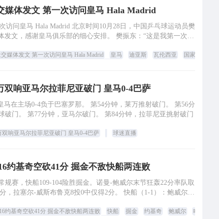
媒体发文 第一次访问皇马 Hala Madrid
rid 北京时间10月28日，中国乒乓球运动员樊
体发文，感谢皇马俱乐部的细心安排。 樊振东：“这是我第一次访
问皇马。感
媒体发文 第一次访问皇马 Hala Madrid
皇马
迪亚斯
瓦伦西亚
国家德比
线观看
万双响亚马尔拉菲尼亚破门 皇马0-4巴萨
皇马在主场0-4负于巴塞罗那。 第54分钟，莱万推射破门。 第56分
钟，巴尔德助攻，莱万头球破门。 第77分钟，亚马尔破门。 第84分钟，拉菲尼亚挑射破门
万双响亚马尔拉菲尼亚破门 皇马0-4巴萨
球迷直播
+16约基奇空砍41分 掘金不敌快船两连败
A常规赛，快船109-104险胜掘金。诺曼-鲍威尔末节狂轰22分率队取
分，拉塞尔-威斯布鲁克8投0中仅得2分。 快船（1-1）：鲍威尔37
分、
+16约基奇空砍41分 掘金不敌快船两连败
快船
掘金
约基奇
鲍威尔
哈登
n