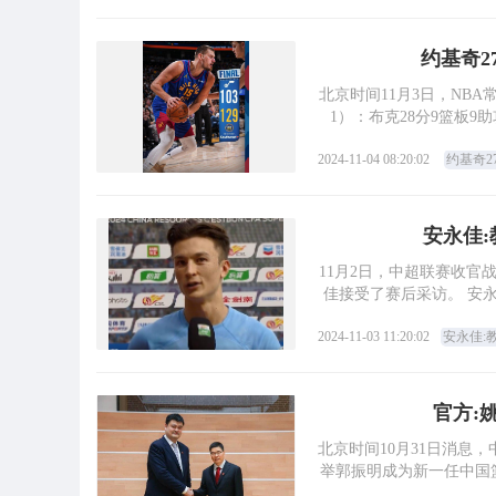
约基奇2
北京时间11月3日，NBA常规赛，以下是三
1）：布克28分9篮板9
2024-11-04 08:20:02
约基奇2
安永佳
11月2日，中超联赛收官
佳接受了赛后采访。 安
2024-11-03 11:20:02
安永佳:
官方:
北京时间10月31日消息
举郭振明成为新一任中国篮