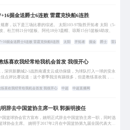
7+16掘金送爵士6连败 雷霆克快船6连胜
场比赛的综述。 太阳103-97险胜开拓者 太阳（5-
助攻、杜兰特21分9篮板、阿伦18分3盖帽、琼斯15分5篮板6助攻、
7+16掘金送爵士6连败 雷霆克快船6连胜
太阳
开拓者
掘金
爵士
雷霆
nb
看免费无插件
:教练喜欢我经常给我机会首发 我很开心
战，深圳新鹏城2-1战胜南通支云成功保级，为球队打入一球的安永
永佳点评比赛说道：这个赛季我没有踢很多，但是教练喜欢我，经
常给我机会首发，所以我也很开
教练喜欢我经常给我机会首发 我很开心
中超
中超直播网
姚明辞去中国篮协主席一职 郭振明接任
，中国篮球协会官方宣布，姚明正式辞去中国篮协主席一职，同时选
球协会主席。 姚明于2017年2月在中国篮协第九届全国代表大会
上当选中国篮协主席，20