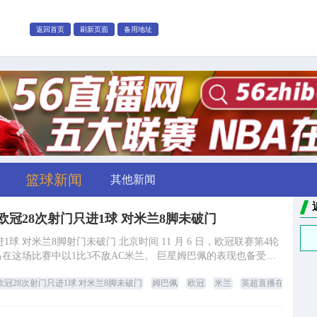
返回首页
刷新页面
备用地址
篮球新闻
其他新闻
欧冠28次射门只进1球 对米兰8脚未破门
未破门 北京时间 11 月 6 日，欧冠联赛第4轮
在这场比赛中以1比3不敌AC米兰。 巨星姆巴佩的表现也备受瞩
目。回顾姆巴佩
欧冠28次射门只进1球 对米兰8脚未破门
姆巴佩
欧冠
米兰
英超直播在线观看