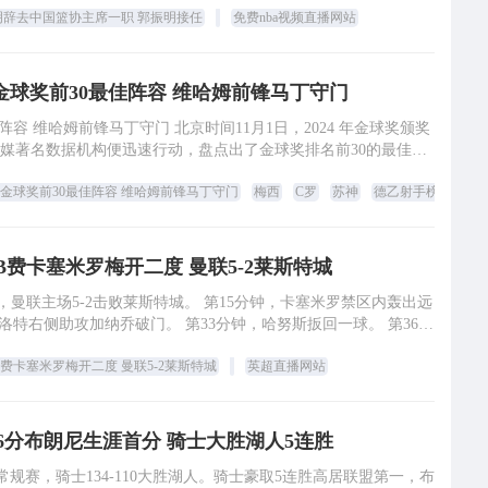
明辞去中国篮协主席一职 郭振明接任
免费nba视频直播网站
金球奖前30最佳阵容 维哈姆前锋马丁守门
守门 北京时间11月1日，2024 年金球奖颁奖
媒著名数据机构便迅速行动，盘点出了金球奖排名前30的最佳阵
容。 在门将位置上，
金球奖前30最佳阵容 维哈姆前锋马丁守门
梅西
C罗
苏神
德乙射手榜
B费卡塞米罗梅开二度 曼联5-2莱斯特城
轮，曼联主场5-2击败莱斯特城。 第15分钟，卡塞米罗禁区内轰出远
钟
B费卡塞米罗梅开二度 曼联5-2莱斯特城
英超直播网站
6分布朗尼生涯首分 骑士大胜湖人5连胜
A常规赛，骑士134-110大胜湖人。骑士豪取5连胜高居联盟第一，布