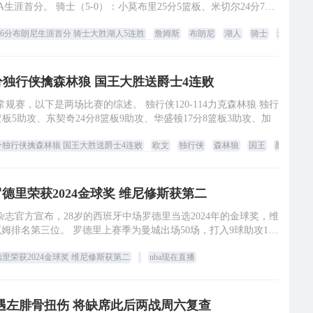
A生涯首分。 骑士（5-0）：小莫布里25分5篮板、米切尔24分7助
攻3抢断
26分布朗尼生涯首分 骑士大胜湖人5连胜
詹姆斯
布朗尼
湖人
骑士
米切尔
nba 直播
分独行侠擒森林狼 国王大胜送爵士4连败
是两场比赛的综述。 独行侠120-114力克森林狼 独行
4篮板5助攻、东契奇24分8篮板9助攻、华盛顿17分8篮板3助攻、加
分独行侠擒森林狼 国王大胜送爵士4连败
欧文
独行侠
森林狼
国王
爵士
n
观看免费
罗德里荣获2024金球奖 维尼修斯获第二
》杂志官方宣布，28岁的西班牙中场罗德里当选2024年的金球奖，维
姆排名第三位。 罗德里上赛季为曼城出场50场，打入9球助攻14
球，在欧洲杯上，罗德
德里荣获2024金球奖 维尼修斯获第二
nba现在直播
遇左腓骨扭伤 将缺席此后两战周六复查