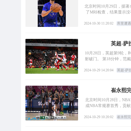
北京时间10月29日，据
了MRI检查，结果显示
2024-10-30 11:20:02
库里遭遇
英超-萨
10月28日，英超第9轮
射破门。 第18分钟，范戴克头球接力破门。 第43分钟，梅里诺头球破门，打入他在阿森纳
2024-10-29 14:20:04
英超-萨
崔永熙完
北京时间10月28日，NB
成NBA常规赛首秀，贡献
2024-10-29 10:20:02
崔永熙完