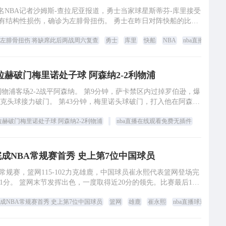
著名NBA记者沙姆斯-查拉尼亚报道，勇士当家球星斯蒂芬-库里接受
没有结构性损伤，确诊为左腓骨扭伤。 勇士在昨日对阵快船的比赛
中两次崴脚，最终提前离开
左腓骨扭伤 将缺席此后两战周六复查
勇士
库里
快船
NBA
nba直播在线观
件
拉赫破门梅里诺处子球 阿森纳2-2利物浦
，利物浦客场2-2战平阿森纳。 第9分钟，萨卡禁区内过掉罗伯逊，爆
的处子球。
拉赫破门梅里诺处子球 阿森纳2-2利物浦
nba直播在线观看免费无插件
成NBA常规赛首秀 史上第7位中国球员
A常规赛，篮网115-102力克雄鹿，中国球员崔永熙代表篮网登场完
1分。 篮网末节发挥出色，一度取得近20分的领先。比赛最后1分
58秒，双方进入
成NBA常规赛首秀 史上第7位中国球员
篮网
雄鹿
崔永熙
nba直播球迷网