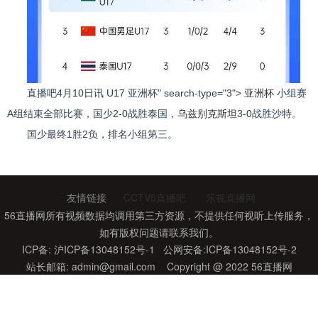
直播吧4月10日讯 U17
亚洲杯" search-type="3">
亚洲杯
小组赛
A组结束全部比赛，国少2-0战胜泰国，
乌兹别克斯坦
3-0战胜沙特。
国少最终1胜2负，排名小组第三。
标签：
亚洲杯
乌兹别克斯坦
世预赛亚洲区强
英超直播表
友情链接
CCTV5直播吧
乐视直播网
56直播网所有视频数据均调用第三方资源，不提供任何视听上传服务，
如有版权问题请联系我们。
ICP备: 沪ICP备13048152号-1 公网安备:ICP备13048152号-2
站长邮箱:
admin@gmail.com
Copyright @ 2022 56直播网