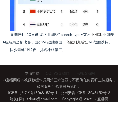
直播吧4月10日讯 U17
亚洲杯" search-type="3">
亚洲杯
小组赛
A组结束全部比赛，国少2-0战胜泰国，
乌兹别克斯坦
3-0战胜沙特。
国少最终1胜2负，排名小组第三。
标签：
亚洲杯
乌兹别克斯坦
世预赛亚洲区强
在线看nba直播
友情链接
CCTV5直播吧
乐视直播网
56直播网所有视频数据均调用第三方资源，不提供任何视听上传服务，
如有版权问题请联系我们。
ICP备: 沪ICP备13048152号-1 公网安备:ICP备13048152号-2
站长邮箱:
admin@gmail.com
Copyright @ 2022 56直播网