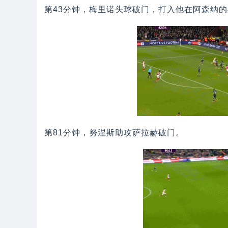
第43分钟，梅里诺头球破门，打入他在阿森纳
第81分钟，努涅斯助攻萨拉赫破门。