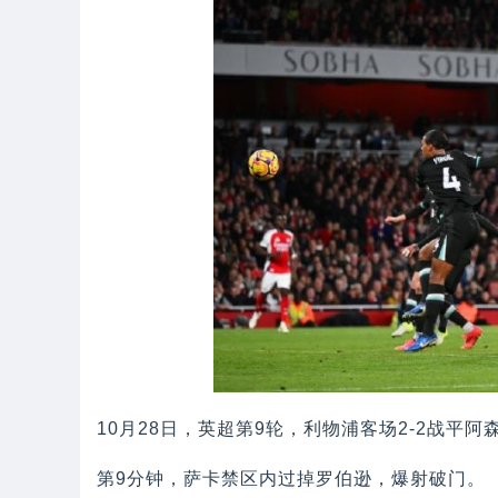
10月28日，英超第9轮，利物浦客场2-2战平阿
第9分钟，萨卡禁区内过掉罗伯逊，爆射破门。