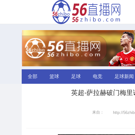
全部
篮球
足球
电竞
足球新闻
英超-萨拉赫破门梅里诺
来自：
http://56zhi