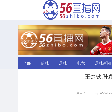
全部
篮球
足球
电竞
足球新闻
王楚钦,孙
来自：
http://56zhi