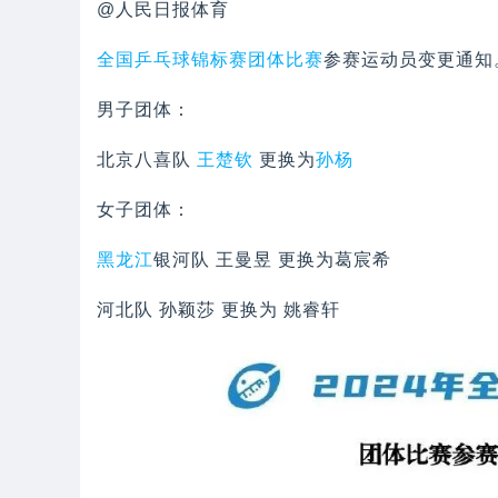
@人民日报体育
全国乒乓球锦标赛
团体比赛
参赛运动员变更通知
男子团体：
北京八喜队
王楚钦
更换为
孙杨
女子团体：
黑龙江
银河队 王曼昱 更换为葛宸希
河北队 孙颖莎 更换为 姚睿轩