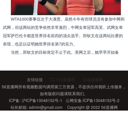
WTA1000赛事仅次于大满贯。虽然今年有些球员没有参加中网和
武网，但这两站的竞争依然非常激烈，中网女单冠军高芙、武网女单
冠军萨巴伦卡都是世界排名前四的顶尖选手。郑钦文在这两站比赛的
表现，也足以证明她世界排名第7的实力。
当然，郑钦文的目标肯定不止于此。美网之后，她早早开始备
战“中国赛季”，一方面争取获得足够积分，进而拿到年终总决赛资
格。另外，她也希望在家门口获得一个高级别赛事冠军，刷新职业生
涯新的成就，同时回馈本土球迷的期待。
友情链接
CCTV5直播吧
乐视直播网
回到家乡参加武网，郑钦文对冠军的渴望更加强烈，她也十分接
56直播网所有视频数据均调用第三方资源，不提供任何视听上传服务，
如有版权问题请联系我们。
近冠军。但最终三盘负于萨巴伦卡，证明现在的郑钦文与硬地赛场上
ICP备: 沪ICP备13048152号-1 公网安备:ICP备13048152号-2
最出色的球员还有差距。
站长邮箱:
admin@gmail.com
Copyright @ 2022 56直播网
称萨巴伦卡是郑钦文今年最大的对手并不为过。今年初的澳网，
郑钦文在决赛中两盘输球，上个月的美网郑钦文依旧是0比2交出比
赛，最终冠军由萨巴伦卡获得。这次郑钦文依然未能战胜对手。虽然