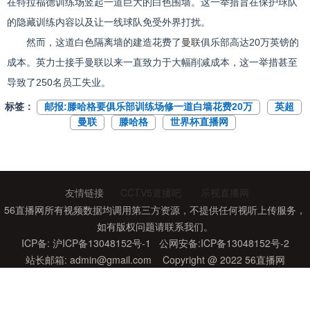
在特拉福德训练场竖起一道巨大的白色围墙。这一举措旨在保护球队
的隐藏训练内容以及让一线球队免受外界打扰。
然而，这道白色隔离墙的建造花费了
曼联
俱乐部高达20万英镑的
成本。英力士接手曼联以来一直致力于大幅削减成本，这一举措甚至
导致了250名员工失业。
标签：
邮报:滕哈格要俱乐部训练场修一道白墙花费20万
英超
曼联
滕哈格
世界杯直播网
友情链接
CCTV5直播吧
乐视直播网
56直播网所有视频数据均调用第三方资源，不提供任何视听上传服务，
如有版权问题请联系我们。
ICP备: 沪ICP备13048152号-1 公网安备:ICP备13048152号-2
站长邮箱:
admin@gmail.com
Copyright @ 2022 56直播网