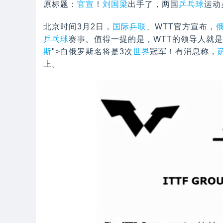
原标题：
官宣
！
刘国梁
出手了，两国
乒乓球
运动
北京时间3月2日，
国际乒联
、WTT官方宣布，
乒乓球
赛事。值得一提的是，WTT的领导人就是
斯
">白俄罗斯名将是3次
世界
冠军！有消息称，
上。