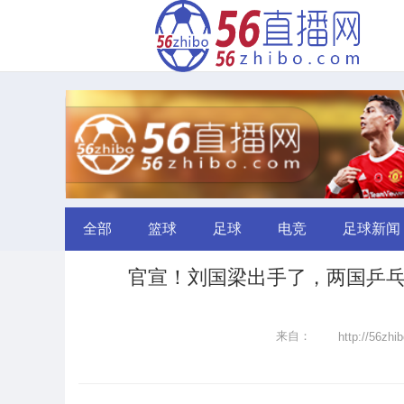
全部
篮球
足球
电竞
足球新闻
官宣！刘国梁出手了，两国乒乓
来自：
http://56zhi