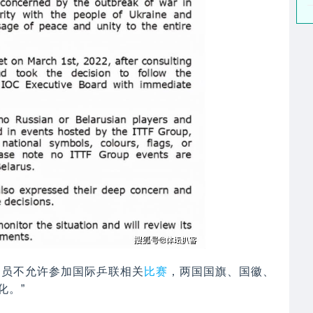
官员不允许参加国际乒联相关
比赛
，两国国旗、国徽、
化。”