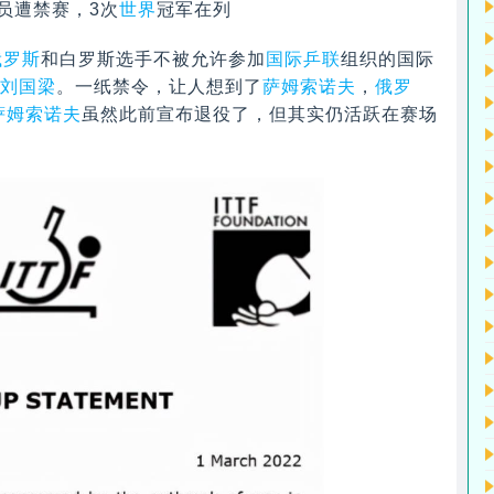
员遭禁赛，3次
世界
冠军在列
俄罗斯
和白罗斯选手不被允许参加
国际乒联
组织的国际
刘国梁
。一纸禁令，让人想到了
萨姆索诺夫
，
俄罗
萨姆索诺夫
虽然此前宣布退役了，但其实仍活跃在赛场