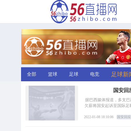
足球新
全部
篮球
足球
电竞
国安回
据巴西媒体报道，多支巴
欠薪将国安起诉至国际足联
2022-01-08 18:10:06
国安回应