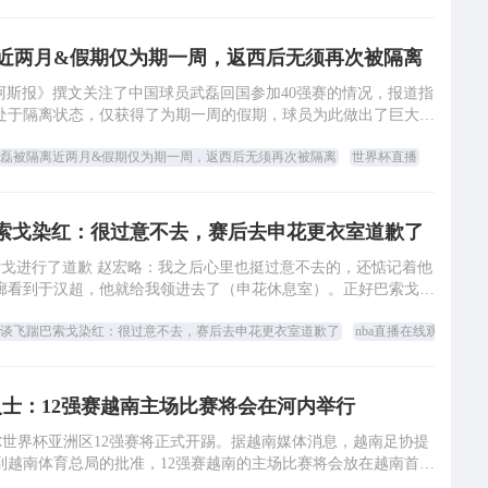
近两月&假期仅为期一周，返西后无须再次被隔离
《阿斯报》撰文关注了中国球员武磊回国参加40强赛的情况，报道指
处于隔离状态，仅获得了为期一周的假期，球员为此做出了巨大牺
牲。 报道称，武磊在西班牙人俱乐部
磊被隔离近两月&假期仅为期一周，返西后无须再次被隔离
世界杯直播
索戈染红：很过意不去，赛后去申花更衣室道歉了
巴索戈进行了道歉 赵宏略：我之后心里也挺过意不去的，还惦记着他
廊看到于汉超，他就给我领进去了（申花休息室）。正好巴索戈在
那儿坐着，我就向他赔礼道歉。 -
谈飞踹巴索戈染红：很过意不去，赛后去申花更衣室道歉了
nba直播在线观看免费
士：12强赛越南主场比赛将会在河内举行
塔尔世界杯亚洲区12强赛将正式开踢。据越南媒体消息，越南足协提
到越南体育总局的批准，12强赛越南的主场比赛将会放在越南首都
河内的美亭体育场举行。 越南足协