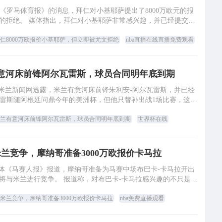
体《罗马体育报》的消息，拜仁对小基耶萨提出了8000万欧元的报
的拒绝。 媒体指出，拜仁对小基耶萨非常感兴趣，并已经提交了
高达8000万欧元的报价，但尤文图
仁8000万欧报价小基耶萨，但立即被尤文拒绝
nba直播在线直播免费观看
意河床前锋阿尔瓦雷斯，球员合同明年底到期
媒体米兰新闻网透露，米兰有意河床前锋朱利安-阿尔瓦雷斯，并已经
瓦雷斯随阿根廷问鼎今年的美洲杯，但他只替补出战1场比赛，这位
21岁阿根廷国脚与河床的合同202
兰有意河床前锋阿尔瓦雷斯，球员合同明年底到期
世界杯在线
兰竞争，摩纳哥准备3000万欧报价卡马拉
地媒体《马赛人报》报道，摩纳哥准备为马赛中场布巴卡-卡马拉开出
们将与米兰进行竞争。 报道称，对布巴卡-卡马拉感兴趣的不只是A
米，还有摩纳哥。卡马拉已经进入
米兰竞争，摩纳哥准备3000万欧报价卡马拉
nba免费直播观看