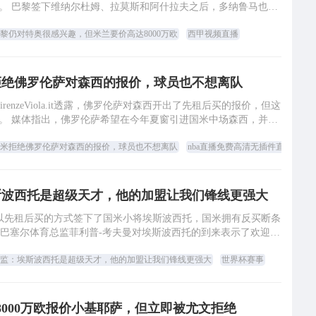
欧元。 巴黎签下维纳尔杜姆、拉莫斯和阿什拉夫之后，多纳鲁马也将
加盟这家法国足球甲
黎仍对特奥很感兴趣，但米兰要价高达8000万欧
西甲视频直播
拒绝佛罗伦萨对森西的报价，球员也不想离队
irenzeViola.it透露，佛罗伦萨对森西开出了先租后买的报价，但这
。 媒体指出，佛罗伦萨希望在今年夏窗引进国米中场森西，并已
经提交了先租后买的
米拒绝佛罗伦萨对森西的报价，球员也不想离队
nba直播免费高清无插件直播
斯波西托是超级天才，他的加盟让我们锋线更强大
部以先租后买的方式签下了国米小将埃斯波西托，国米拥有反买断条
，巴塞尔体育总监菲利普-考夫曼对埃斯波西托的到来表示了欢迎。
考夫曼表示：“埃斯波西托是一名年
监：埃斯波西托是超级天才，他的加盟让我们锋线更强大
世界杯赛事
8000万欧报价小基耶萨，但立即被尤文拒绝