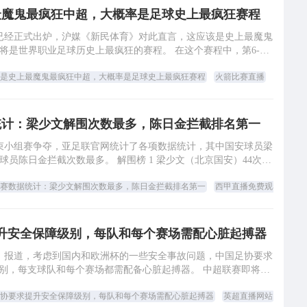
最魔鬼最疯狂中超，大概率是足球史上最疯狂赛程
前已经正式出炉，沪媒《新民体育》对此直言，这应该是史上最魔鬼
将是世界职业足球历史上最疯狂的赛程。 在这个赛程中，第6-14
轮比赛将在7月18日-8月12日
是史上最魔鬼最疯狂中超，大概率是足球史上最疯狂赛程
火箭比赛直播
统计：梁少文解围次数最多，陈日金拦截排名第一
结束小组赛争夺，亚足联官网统计了各项数据统计，其中国安球员梁
员陈日金拦截次数最多。 解围榜 1 梁少文（北京国安）44次 2
布里纳（清莱联）42次 3
赛数据统计：梁少文解围次数最多，陈日金拦截排名第一
西甲直播免费观看
升安全保障级别，每队和每个赛场需配心脏起搏器
报》报道，考虑到国内和欧洲杯的一些安全事故问题，中国足协要求
别，每支球队和每个赛场都需配备心脏起搏器。 中超联赛即将重
燃战火，在7月15日至8月12日之间
协要求提升安全保障级别，每队和每个赛场需配心脏起搏器
英超直播网站