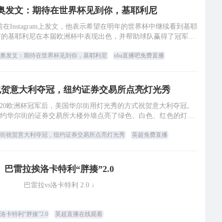
奥发文：期待在世界杯见到你，基耶利尼
前在Instagram上发文，他表示希望在明年的世界杯中继续看到基耶
6岁的基耶利尼在本届欧洲杯中表现出色，并帮助球队赢得了冠军，
马尔基西奥日前晒出自己看
奥发文：期待在世界杯见到你，基耶利尼
nba直播吧免费直播
祝贺意大利夺冠，纽约证券交易所点亮灯光秀
2020欧洲杯冠军后，美国华尔街用灯光秀的方式祝贺意大利夺冠。
约华尔街的证券交易所大楼外墙点亮了绿色、白色、红色的灯光
秀，这代表了意大利国旗的颜色，以此
街祝贺意大利夺冠，纽约证券交易所点亮灯光秀
英超免费直播
巴雷拉挨洛卡特利“胖揍”2.0
巴雷拉vs洛卡特利 2.0 ↓
洛卡特利“胖揍”2.0
英超直播在线观看