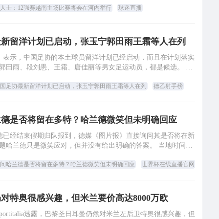
人士：12强赛越南主场比赛将会在河内举行
球迷直播
最新留洋计划已启动，张玉宁郭田雨王霜等人在列
报》表示，中国足协的本土球员留洋计划已经启动，而且在计划落实
郭田雨、段刘愚、王霜、唐佳丽等男女足运动员，都是候选。 北
京时间12日，葡萄牙体育俱乐部官方宣
国足协最新留洋计划已启动，张玉宁郭田雨王霜等人在列
德乙射手榜
兰德是否将留在多特？哈兰德微笑但未明确回应
兰德已经结束假期归队报到，德媒《图片报》直接询问其是否将在新
题哈兰德只是微笑应对，但并没有给出明确的答案。 当地时间本
周二，哈兰德来到多特的训练基地完成体
问哈兰德是否将留在多特？哈兰德微笑但未明确回应
世界杯在线直播官网
对特奥很感兴趣，但米兰要价高达8000万欧
portitalia透露，巴黎圣日耳曼仍然对米兰左后卫特奥很感兴趣，但