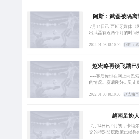
阿斯：武磊被隔离
7月14日讯 西班牙媒体
出武磊有近两个月的时间
2022-01-08 18:10:06
阿斯：武
赵宏略再谈飞踹巴
----赛后你也在网上向
的情况。赛后刚好走到走
2022-01-08 18:10:06
赵宏略再
越南足协人
7月14日讯 9月初，卡
交的特殊防疫政策已经得